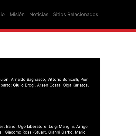
cio
Misión
Noticias
Sitios Relacionados
uión: Arnaldo Bagnasco, Vittorio Bonicelli, Pier
parto: Giulio Brogi, Arsen Costa, Olga Karlatos,
bert Band, Ugo Liberatore, Luigi Mangini, Arrigo
fei, Giacomo Rossi-Stuart, Gianni Garko, Mario