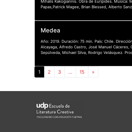
Mihalis Kakogiannis. Obra de Eurípides. Música: 
Papas,Patrick Magee, Brian Blessed, Alberto Sanz,
Medea
Año: 2019. Duración: 75 min. País: Chile. Direcci
Alcayaga, Alfredo Castro, José Manuel Cáceres, Gui
Sepúlveda, Michael Silva, Rodrigo Velásquez. Pro
1
2
3
…
15
»