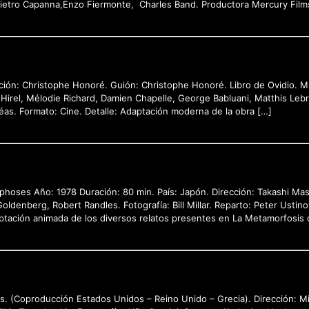
ti, Pietro Capanna,Enzo Fiermonte, Charles Band. Productora Mercury Film
cción: Christophe Honoré. Guión: Christophe Honoré. Libro de Ovidio. Mú
 Hirel, Mélodie Richard, Damien Chapelle, George Babluani, Matthis Lebr
léas. Formato: Cine. Detalle: Adaptación moderna de la obra […]
orphoses Año: 1978 Duración: 80 min. País: Japón. Dirección: Takashi 
Goldenberg, Robert Randles. Fotografía: Bill Millar. Reparto: Peter Usti
ptación animada de los diversos relatos presentes en La Metamorfosis 
s. (Coproducción Estados Unidos – Reino Unido – Grecia). Dirección: Mi