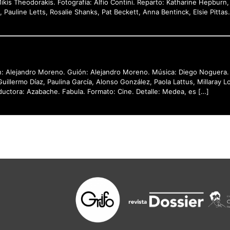
Mikis Theodorakis. Fotografía: Alfio Contini. Reparto: Katharine Hepbur
 Pauline Letts, Rosalie Shanks, Pat Beckett, Anna Bentinck, Elsie Pittas
ón: Alejandro Moreno. Guión: Alejandro Moreno. Música: Diego Noguera. 
llermo Díaz, Paulina García, Alonso González, Paola Lattus, Millaray Lob
ductora: Azabache. Fabula. Formato: Cine. Detalle: Medea, es […]