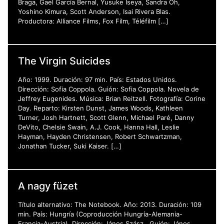
Braga, Gael García Bernal, Yusuke Iseya, Sandra Oh,
Yoshino Kimura, Scott Anderson, Isai Rivera Blas.
Productora: Alliance Films, Fox Film, Téléfilm […]
The Virgin Suicides
Año: 1999. Duración: 97 min. País: Estados Unidos.
Dirección: Sofia Coppola. Guión: Sofia Coppola. Novela de
Jeffrey Eugenides. Música: Brian Reitzell. Fotografía: Corine
Day. Reparto: Kirsten Dunst, James Woods, Kathleen
Turner, Josh Hartnett, Scott Glenn, Michael Paré, Danny
DeVito, Chelsie Swain, A.J. Cook, Hanna Hall, Leslie
Hayman, Hayden Christensen, Robert Schwartzman,
Jonathan Tucker, Suki Kaiser. […]
A nagy füzet
Título alternativo: The Notebook. Año: 2013. Duración: 109
min. País: Hungría (Coproducción Hungría-Alemania-
Francia-Austria). Dirección: János Szász. Guión: János