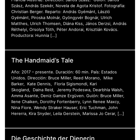
Szász, András Szekér, Novela de Agota Kristof. Fotografía:
Christian Berger. Reparto: András Gyémánt, László
Gyémánt, Piroska Molnár, Gyöngyvér Bognár, Ulrich
Matthes, Ulrich Thomsen, Diána Kiss, János Derzsi, András
Réthelyi, Orsolya Tóth, Péter Andorai, Krisztián Kovács.
Productora: Hunnia […]
The Handmaid’s Tale
Año: 2017 – presente. Duración: 60 min. País: Estados
Unidos. Dirección: Bruce Miller, Reed Morano, Mike
Barker, Kate Dennis, Floria Sigismondi, Kari
Skogland, Daina Reid, Jeremy Podeswa, Dearbhla Walsh,
Amma Asante, Deniz Gamze Ergüven. Guión: Bruce Miller,
Ilene Chaiken, Dorothy Fortenberry, Lynn Renee Maxcy,
Nina Fiore, Wendy Straker Hauser, Eric Tuchman, John
Hererra, Kira Snyder, Leila Gerstein, Marissa Jo Cerar, […]
Die Geschichte der Dienerin