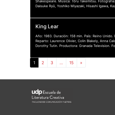
Shakespeare. Música: Tôru Takemitsu. Fotografía:
Daisuke Ryû, Yoshiko Miyazaki, Hisashi Igawa, Ka
King Lear
Año: 1983. Duración: 158 min. País: Reino Unido. 
Reparto: Laurence Olivier, Colin Blakely, Anna Ca
Dorothy Tutin. Productora: Granada Television. Fo
1
2
3
…
15
»