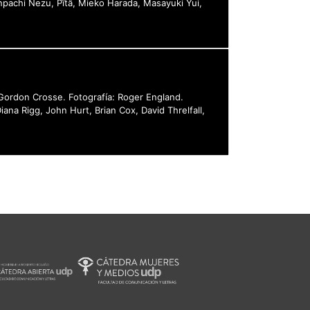
npachi Nezu, Pîtâ, Mieko Harada, Masayuki Yui,
 Gordon Crosse. Fotografía: Roger England.
ana Rigg, John Hurt, Brian Cox, David Threlfall,