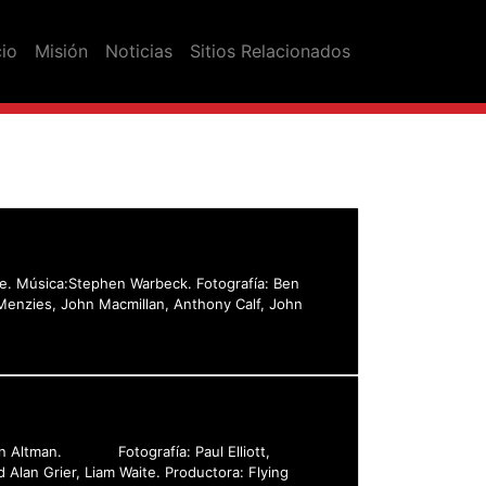
cio
Misión
Noticias
Sitios Relacionados
are. Música:Stephen Warbeck. Fotografía: Ben
Menzies, John Macmillan, Anthony Calf, John
John Altman. Fotografía: Paul Elliott,
 Alan Grier, Liam Waite. Productora: Flying