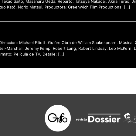
 Takao Saito, Masaharu Ueda. Reparto: Tatsuya Nakadai, Akira Terao, Ji
zuo Katô, Norio Matsui. Productora: Greenwich Film Productions. […]
Dirección: Michael Elliott. Guión: Obra de William Shakespeare. Música:
lder-Marshall, Jeremy Kemp, Robert Lang, Robert Lindsay, Leo McKern, Di
rmato: Película de TV. Detalle: […]