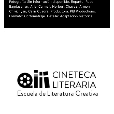
Fotografía: Sin información disponible. Reparto: Rose
Bagdasarian, Ariel Carmeli, Herbert Chavez, Armen
Chivichyan, Celin Cuadra. Productora: PIB Productions.
Formato: Cortometraje. Detalle: Adaptación histórica.