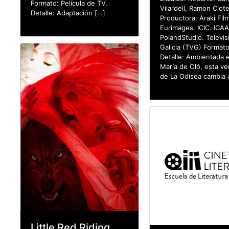
Formato: Película de TV.
Vilardell, Ramon Clote
Detalle: Adaptación […]
Productora: Araki Fil
Eurimages. ICIC. ICAA
PolandStudio. Televis
Galicia (TVG) Formato
Detalle: Ambientada 
María de Oló, esta ve
de La Odisea cambia 
Little Red Riding