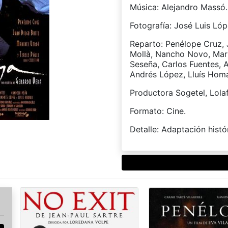
Música: Alejandro Massó.
Fotografía: José Luis Lóp
Reparto: Penélope Cruz, 
Mollà, Nancho Novo, Mari
Seseña, Carlos Fuentes, A
Andrés López, Lluís Homa
Productora Sogetel, Lola
Formato: Cine.
Detalle: Adaptación histó
rtir
book
ana
a)