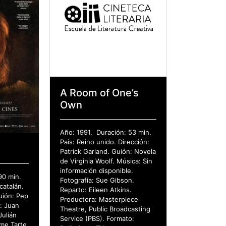
A Room of One’s
Own
Año: 1991. Duración: 53 min.
País: Reino unido. Dirección:
Patrick Garland. Guión: Novela
de Virginia Woolf. Música: Sin
información disponible.
90 min.
Fotografía: Sue Gibson.
catalán.
Reparto: Eileen Atkins.
Guión: Pep
Productora: Masterpiece
a: Juan
Theatre, Public Broadcasting
Julián
Service (PBS). Formato:
rme Tarte