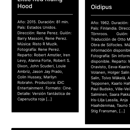
Hood
Oidipus
Año: 2015. Duración: 81 min.
Año: 1962. Duración: 
País: Estados Unidos.
País: Finlandia. Direcc
Dirección: Rene Perez. Guión:
Törnroos. Guión:
Barry Massoni, Rene Perez.
Traducción de Otto 
Música: Risto R Muzik.
Obra de Sófocles. Mú
Fotografía: Rene Perez.
información disponibl
Reparto: Robert Amstler, Iren
Fotografía: Sin infor
Levy, Alanna Forte, Robert S.
disponible. Reparto: 
Dixon, John Scuderi, Louie
Oravisto, Eeva-Kaarin
Ambriz, Jason Jay Prado,
Volanen, Holger Salin
Colin Hussey, Marilyn
Salin, Toivo Mäkelä, 
Robrahn. Productora: iDiC
Tepponen, Kaarlo Hal
Entertainment. Formato: Cine.
Paul Budsko, Ville-Ve
Detalle: Versión fantástica de
Salminen, Saara Pakka
Caperucita roja […]
Iris-Lilja Lassila, Anja
Haahdenmaa, Tauno 
Stig Fransman, […]