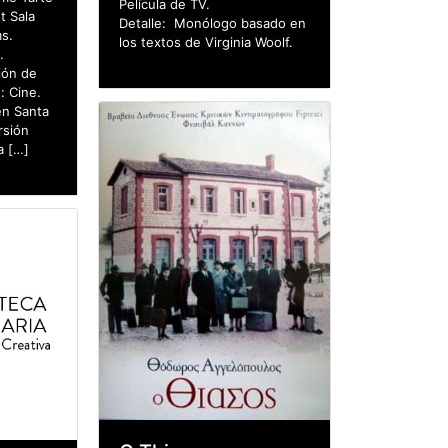
Película de TV.
t Sala
Detalle: Monólogo basado en
ms.
los textos de Virginia Woolf.
.
ión de
: Cine.
en Santa
rsión
a […]