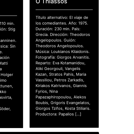
O Thiassos
Título alternativo: El viaje de
los comediantes. Año: 1975.
110 min.
Duración: 230 min. País:
ión: Stig
Grecia. Dirección: Theodoros
Angelopoulos. Guión:
Manninen.
Theodoros Angelopoulos.
sica: Sin
Música: Loukianos Kilaidonis.
e.
Fotografía: Giorgos Arvanitis.
mación
Reparto: Eva Kotamanidou,
Matti
Aliki Georgouli, Vangelis
a
Kazan, Stratos Pahis, Maria
 Holger
Vassiliou, Petros Zarkadis,
Aimo
Kiriakos Katrivanos, Giannis
ttunen,
Fyrios, Nina
ikko
Papazaphiropoulou, Alekos
svirta,
Boubis, Grigoris Evangelatos,
Giorgos Tzifos, Kosta Stiliaris.
Söder,
Productora: Papalios […]