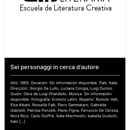
Sei personaggi in cerca d’autore
Año: 1965. Duración: Sin informaicón disponible. País: Italia.
Dirección: Giorgio De Lullo, Luciana Congia, Luigi Durissi.
Guión: Obra de Luigi Pirandello. Música: Sin información
disponible. Fotografía: Ernesto Latini. Reparto: Romolo Valli,
Elsa Albani, Rossella Falk, Piero Sammataro, Gabriella
Gabrielli, Patrizia Ponzelli, Paolo Figna, Ferruccio De Ceresa,
Nora Ricci, Carlo Giuffrè, Italia Marchesini, Isabella Guidotti,
Italo […]