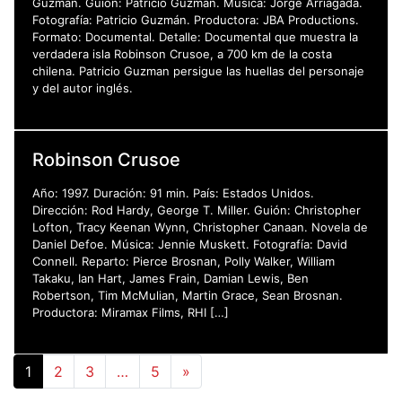
Guzmán. Guión: Patricio Guzmán. Música: Jorge Arriagada.
Fotografía: Patricio Guzmán. Productora: JBA Productions.
Formato: Documental. Detalle: Documental que muestra la
verdadera isla Robinson Crusoe, a 700 km de la costa
chilena. Patricio Guzman persigue las huellas del personaje
y del autor inglés.
Robinson Crusoe
Año: 1997. Duración: 91 min. País: Estados Unidos.
Dirección: Rod Hardy, George T. Miller. Guión: Christopher
Lofton, Tracy Keenan Wynn, Christopher Canaan. Novela de
Daniel Defoe. Música: Jennie Muskett. Fotografía: David
Connell. Reparto: Pierce Brosnan, Polly Walker, William
Takaku, Ian Hart, James Frain, Damian Lewis, Ben
Robertson, Tim McMulian, Martin Grace, Sean Brosnan.
Productora: Miramax Films, RHI […]
1
2
3
…
5
»