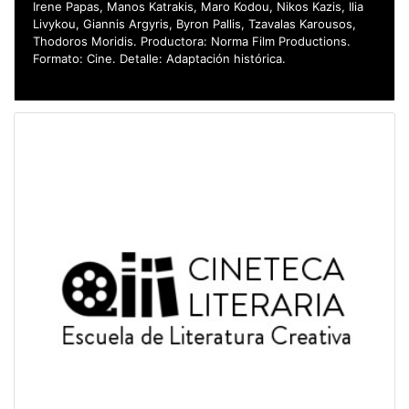
Irene Papas, Manos Katrakis, Maro Kodou, Nikos Kazis, Ilia
Livykou, Giannis Argyris, Byron Pallis, Tzavalas Karousos,
Thodoros Moridis. Productora: Norma Film Productions.
Formato: Cine. Detalle: Adaptación histórica.