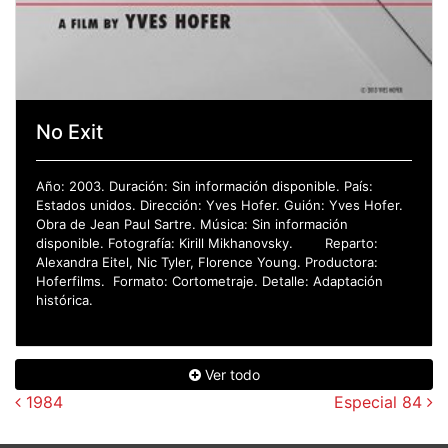
No Exit
Año: 2003. Duración: Sin información disponible. País:
Estados unidos. Dirección: Yves Hofer. Guión: Yves Hofer.
Obra de Jean Paul Sartre. Música: Sin información
disponible. Fotografía: Kirill Mikhanovsky. Reparto:
Alexandra Eitel, Nic Tyler, Florence Young. Productora:
Hoferfilms. Formato: Cortometraje. Detalle: Adaptación
histórica.
Ver todo
Navegación de entradas
1984
Especial 84