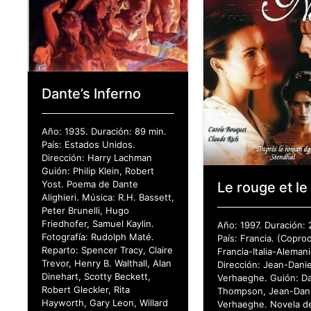
Dante’s Inferno
Año: 1935. Duración: 89 min.
País: Estados Unidos.
Dirección: Harry Lachman
Guión: Philip Klein, Robert
Yost. Poema de Dante
Le rouge et le
Alighieri. Música: R.H. Bassett,
Peter Brunelli, Hugo
Friedhofer, Samuel Kaylin.
Año: 1997. Duración: 
Fotografía: Rudolph Maté.
País: Francia. (Copro
Reparto: Spencer Tracy, Claire
Francia-Italia-Alemani
Trevor, Henry B. Walthall, Alan
Dirección: Jean-Danie
Dinehart, Scotty Beckett,
Verhaeghe. Guión: Da
Robert Gleckler, Rita
Thompson, Jean-Dani
Hayworth, Gary Leon, Willard
Verhaeghe. Novela d