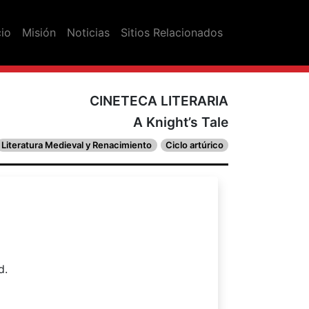
cio
Misión
Noticias
Sitios Relacionados
CINETECA LITERARIA
A Knight’s Tale
Literatura Medieval y Renacimiento
Ciclo artúrico
d.