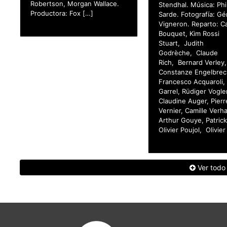
Robertson, Morgan Wallace.
Stendhal. Música: Phi
Productora: Fox […]
Sarde. Fotografía: Gé
Vigneron. Reparto: C
Bouquet, Kim Rossi
Stuart, Judith
Godrèche, Claude
Rich, Bernard Verley,
Constanze Engelbrec
Francesco Acquaroli,
Garrel, Rüdiger Vogle
Claudine Auger, Pierr
Vernier, Camille Verh
Arthur Gouye, Patric
Olivier Poujol, Olivier
Ver todo
adas