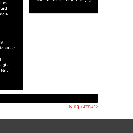
lippe
rard
arole
ht,
 Maurice
r,
e
aeghe,
k Ney,
 […]
King Arthur