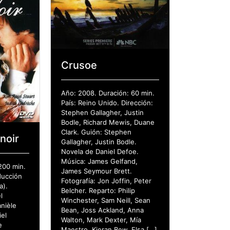
Crusoe
Año: 2008. Duración: 60 min.
País: Reino Unido. Dirección:
Stephen Gallagher, Justin
Bodle, Richard Mewis, Duane
Clark. Guión: Stephen
 noir
Gallagher, Justin Bodle.
Novela de Daniel Defoe.
Música: James Gelfand,
200 min.
James Seymour Brett.
ducción
Fotografía: Jon Joffin, Peter
a).
Belcher. Reparto: Philip
l
Winchester, Sam Neill, Sean
nièle
Bean, Joss Ackland, Anna
el
Walton, Mark Dexter, Mía
e
Maestro, Kieran Bew, Elsa […]