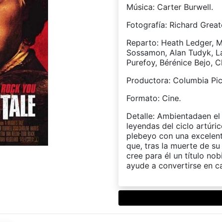
Música: Carter Burwell.
Fotografía: Richard Great
Reparto: Heath Ledger, M
Sossamon, Alan Tudyk, La
Purefoy, Bérénice Bejo, 
Productora: Columbia Pict
Formato: Cine.
Detalle: Ambientadaen el 
leyendas del ciclo artúri
plebeyo con una excelente
que, tras la muerte de s
cree para él un título nob
ayude a convertirse en ca
rtir
book
ana