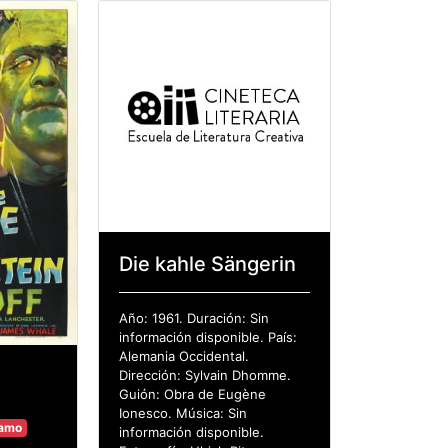
Die kahle Sängerin
Año: 1961. Duración: Sin
información disponible. País:
Alemania Occidental.
Dirección: Sylvain Dhomme.
Guión: Obra de Eugène
Ionesco. Música: Sin
tamo
información disponible.