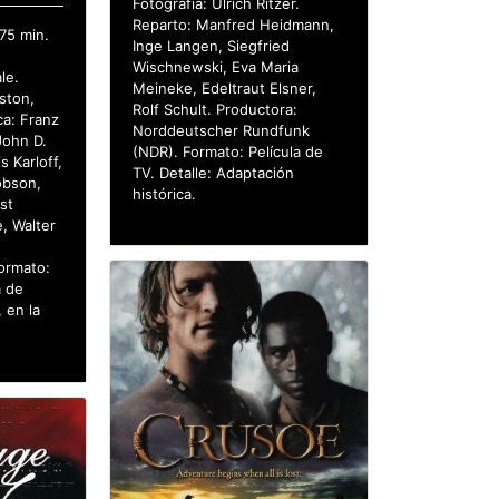
Fotografía: Ulrich Ritzer.
Reparto: Manfred Heidmann,
75 min.
Inge Langen, Siegfried
.
Wischnewski, Eva Maria
le.
Meineke, Edeltraut Elsner,
ston,
Rolf Schult. Productora:
ca: Franz
Norddeutscher Rundfunk
John D.
(NDR). Formato: Película de
s Karloff,
TV. Detalle: Adaptación
Hobson,
histórica.
st
, Walter
Formato:
a de
 en la