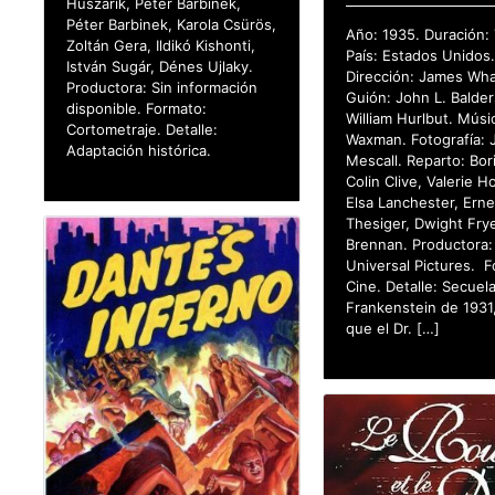
Huszárik, Péter Barbinek,
Péter Barbinek, Karola Csürös,
Año: 1935. Duración: 
Zoltán Gera, Ildikó Kishonti,
País: Estados Unidos
István Sugár, Dénes Ujlaky.
Dirección: James Wha
Productora: Sin información
Guión: John L. Balder
disponible. Formato:
William Hurlbut. Músi
Cortometraje. Detalle:
Waxman. Fotografía: 
Adaptación histórica.
Mescall. Reparto: Bori
Colin Clive, Valerie 
Elsa Lanchester, Erne
Thesiger, Dwight Frye
Brennan. Productora:
Universal Pictures. 
Cine. Detalle: Secuel
Frankenstein de 1931,
que el Dr. […]