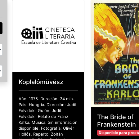
a)
Koplalómüvész
Año: 1975. Duración: 34 min.
País: Hungría. Dirección: Judit
Felvidéki. Guión: Judit
The Bride of
Felvidéki. Relato de Franz
Kafka. Música: Sin información
Frankenstein
disponible. Fotografía: Olivér
Disponible para pres
Hollós. Reparto: Zoltán