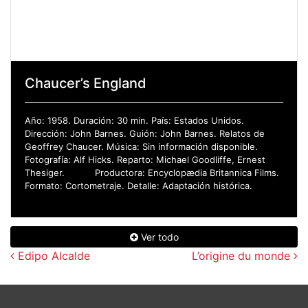
Chaucer’s England
Año: 1958. Duración: 30 min. País: Estados Unidos.
Dirección: John Barnes. Guión: John Barnes. Relatos de
Geoffrey Chaucer. Música: Sin información disponible.
Fotografía: Alf Hicks. Reparto: Michael Goodliffe, Ernest
Thesiger. Productora: Encyclopædia Britannica Films.
Formato: Cortometraje. Detalle: Adaptación histórica.
Ver todo
Navegación de entradas
Edipo Alcalde
L’origine du monde