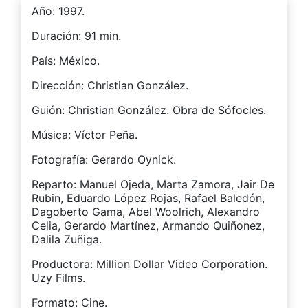
(Se
(Se
Año: 1997.
abre
abre
en
en
una
una
Duración: 91 min.
ventana
ventana
nueva)
nueva)
País: México.
Dirección: Christian González.
Guión: Christian González. Obra de Sófocles.
Música: Víctor Peña.
Fotografía: Gerardo Oynick.
Reparto: Manuel Ojeda, Marta Zamora, Jair De
Rubin, Eduardo López Rojas, Rafael Baledón,
Dagoberto Gama, Abel Woolrich, Alexandro
Celia, Gerardo Martínez, Armando Quiñonez,
Dalila Zuñiga.
Productora: Million Dollar Video Corporation.
Uzy Films.
Formato: Cine.