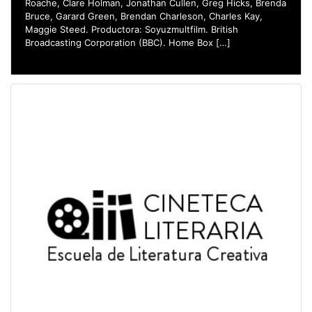
Roache, Clare Holman, Jonathan Cullen, Greg Hicks, Brenda
Bruce, Garard Green, Brendan Charleson, Charles Kay,
Maggie Steed. Productora: Soyuzmultfilm. British
Broadcasting Corporation (BBC). Home Box […]