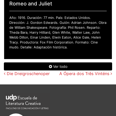
Romeo and Juliet
Año: 1916. Duración: 77 min. País: Estados Unidos.
Dirección: J. Gordon Edwards. Guión: Adrian Johnson. Obra
de William Shakespeare. Fotografía: Phil Rosen. Reparto:
Theda Bara, Harry Hilliard, Glen White, Walter Law, John
Webb Dillon, Einar Linden, Elwin Eaton, Alice Gale, Helen
Tracy. Productora: Fox Film Corporation. Formato: Cine
mudo. Detalle: Adaptación histórica.
Ver todo
Navegación de entradas
Die Dreigroschenoper
A Ópera dos Três Vinténs