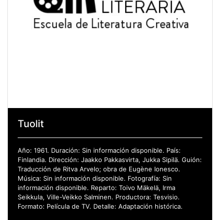
Tuolit
Año: 1961. Duración: Sin información disponible. País:
Finlandia. Dirección: Jaakko Pakkasvirta, Jukka Sipilä. Guión:
Traducción de Ritva Arvelo; obra de Eugène Ionesco.
Música: Sin información disponible. Fotografía: Sin
información disponible. Reparto: Toivo Mäkelä, Irma
Seikkula, Ville-Veikko Salminen. Productora: Tesvisio.
Formato: Película de TV. Detalle: Adaptación histórica.