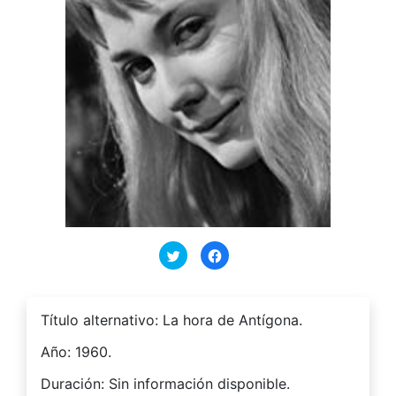
Haz
Haz
clic
clic
para
para
compartir
compartir
en
en
Twitter
Facebook
(Se
(Se
Título alternativo: La hora de Antígona.
abre
abre
en
en
una
una
Año: 1960.
ventana
ventana
nueva)
nueva)
Duración: Sin información disponible.