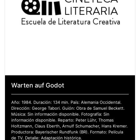
Warten auf Godot
Año: 1984. Duración: 134 min. País: Alemania Occidental.
Dirección: George Tabori. Guión: Obra de Samuel Beckett.
Música: Sin información disponible. Fotografía: Sin
información disponible. Reparto: Peter Lühr, Thomas
Holtzmann, Claus Eberth, Arnulf Schumacher, Hans Kremer.
Productora: Bayerischer Rundfunk (BR). Formato: Película
de TV. Detalle: Adaptación histórica.