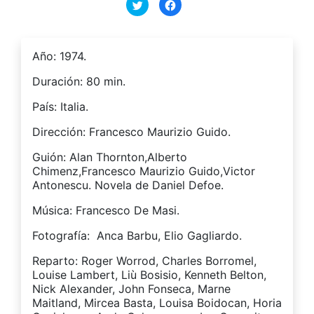
Haz
Haz
clic
clic
para
para
compartir
compartir
en
en
Twitter
Facebook
(Se
(Se
Año: 1974.
abre
abre
en
en
una
una
Duración: 80 min.
ventana
ventana
nueva)
nueva)
País: Italia.
Dirección: Francesco Maurizio Guido.
Guión: Alan Thornton,Alberto
Chimenz,Francesco Maurizio Guido,Victor
Antonescu. Novela de Daniel Defoe.
Música: Francesco De Masi.
Fotografía: Anca Barbu, Elio Gagliardo.
Reparto: Roger Worrod, Charles Borromel,
Louise Lambert, Liù Bosisio, Kenneth Belton,
Nick Alexander, John Fonseca, Marne
Maitland, Mircea Basta, Louisa Boidocan, Horia