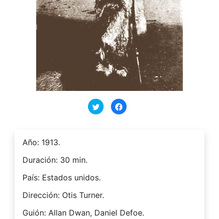
Haz
Haz
clic
clic
para
para
compartir
compartir
en
en
Twitter
Facebook
(Se
(Se
Año: 1913.
abre
abre
en
en
una
una
Duración: 30 min.
ventana
ventana
nueva)
nueva)
País: Estados unidos.
Dirección: Otis Turner.
Guión: Allan Dwan, Daniel Defoe.