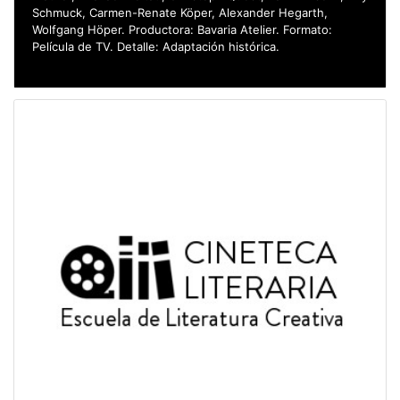
Schmuck, Carmen-Renate Köper, Alexander Hegarth,
Wolfgang Höper. Productora: Bavaria Atelier. Formato:
Película de TV. Detalle: Adaptación histórica.