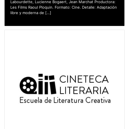
Labourdette, Lucienne Bogaert, Jean Marchat Productora:
Les Films Raoul Ploquin. Formato: Cine. Detalle: Adaptación
libre y moderna de […]