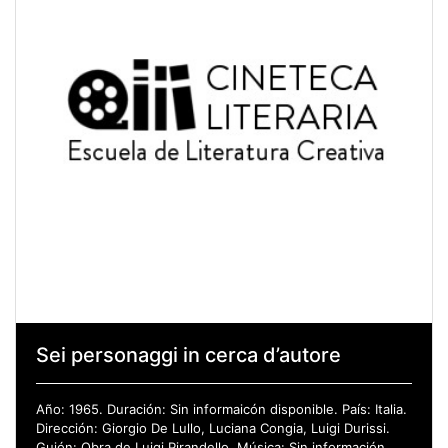
Sei personaggi in cerca d’autore
Año: 1965. Duración: Sin informaicón disponible. País: Italia.
Dirección: Giorgio De Lullo, Luciana Congia, Luigi Durissi.
Guión: Obra de Luigi Pirandello. Música: Sin información