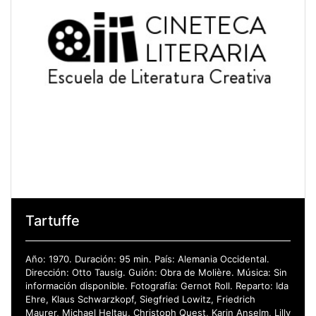
Tartuffe
Año: 1970. Duración: 95 min. País: Alemania Occidental.
Dirección: Otto Tausig. Guión: Obra de Molière. Música: Sin
información disponible. Fotografía: Gernot Roll. Reparto: Ida
Ehre, Klaus Schwarzkopf, Siegfried Lowitz, Friedrich
Maurer, Michael Heltau, Christoph Quest, Karin Anselm, Lilly