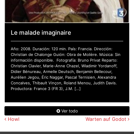
Le malade imaginaire
Año: 2008. Duración: 120 min. País: Francia. Dirección:
Christian de Chalonge Guión: Obra de Molière. Música: Sin
información disponible. Fotografía: Bruno Privat Reparto:
Christian Clavier, Marie-Anne Chazel, Wladimir Yordanoff,
Didier Bénureau, Armelle Deutsch, Benjamin Bellecour,
Aurélien Jegou, Éric Naggar, Pascal Ternisien, Alexandra
Concalves, Thibault Vinçon, Roland Menou, Judith Davis.
Productora: France 3 (FR 3), J.M. […]
Ver todo
Navegación de entradas
Howl
Warten auf Godot