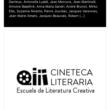
Darrieux, Antonella Lualdi, Jean Mercure, Jean Martinelli,
Antoine Balpêtré, Anna Maria Sandri, André Brunot, Mirko
Ellis, Suzanne Nivette, Pierre Jourdan, Jacques Varennes,
Jean-Marie Amato, Jacques Beauvais, Robert […]